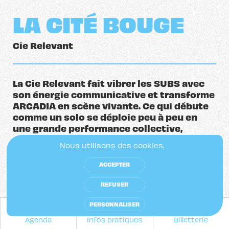
LA CITÉ BOUGE
Cie Relevant
La Cie Relevant fait vibrer les SUBS avec
son énergie communicative et transforme
ARCADIA en scène vivante. Ce qui débute
comme un solo se déploie peu à peu en
une grande performance collective,
réunissant artistes et public dans un
Nous utilisons des cookies.
même élan. Un moment participatif et
mémorable, porté par la puissance du
ACCEPTER
collectif !
REFUSER
PERSONNALISER
Agenda
Infos pratiques
Billetterie