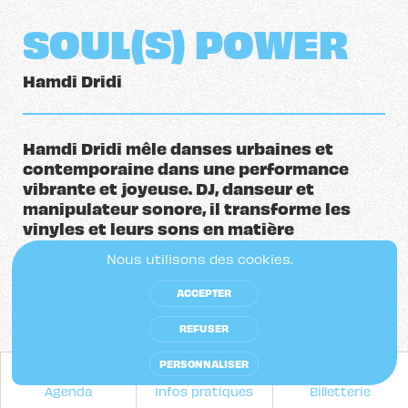
SOUL(S) POWER
Hamdi Dridi
Hamdi Dridi mêle danses urbaines et
contemporaine dans une performance
vibrante et joyeuse. DJ, danseur et
manipulateur sonore, il transforme les
vinyles et leurs sons en matière
chorégraphique. Une célébration musicale
Nous utilisons des cookies.
et dansée de l’être ensemble.
ACCEPTER
Entre danses urbaines et contemporaine,
REFUSER
Hamdi Dridi crée un univers nomade où
musique et corps dialoguent. DJ,
PERSONNALISER
chroniqueur sonore et danseur, il
Agenda
Infos pratiques
Billetterie
transforme vinyles et sons en matière