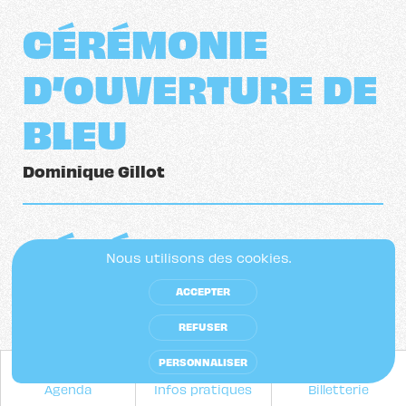
CÉRÉMONIE
D’OUVERTURE DE
BLEU
Dominique Gillot
CÉRÉMONIE 
Nous utilisons des cookies.
D’OUVERTURE 
ACCEPTER
DE BLEU
REFUSER
PERSONNALISER
Agenda
Infos pratiques
Billetterie