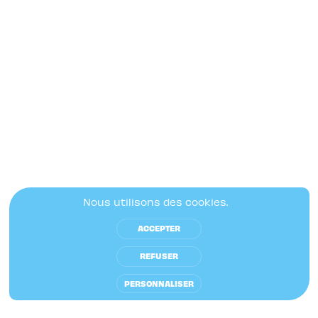
UN TOURBILLON DE SPECTACLES DANS
UNE ŒUVRE MONUMENTALE DE PAPIER
De mai à septembre 2021
En mai 2021, une gigantesque Tornade de papier
s’est installée sous la Verrière des SUBS créant un
vortex artistique. Cette œuvre monumentale conçue
par les plasticiens
Alexis Mérat
et
Domitille
Martin
sera active tout le mois de septembre pour
accueillir différentes formes artistiques. Le
Nous utilisons des cookies.
tourbillon estival continue !
ACCEPTER
REFUSER
PERSONNALISER
Agenda
Infos pratiques
Billetterie