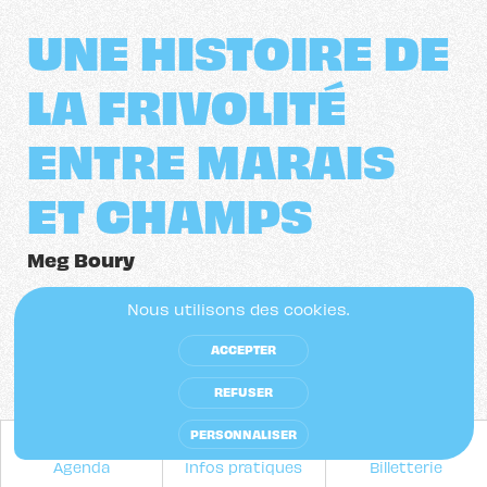
UNE HISTOIRE DE
LA FRIVOLITÉ
ENTRE MARAIS
ET CHAMPS
Meg Boury
Nous utilisons des cookies.
UNE HISTOIRE 
ACCEPTER
DE LA FRIVOLITÉ 
REFUSER
PERSONNALISER
ENTRE MARAIS 
Agenda
Infos pratiques
Billetterie