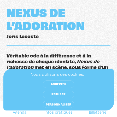
NEXUS DE
L’ADORATION
Joris Lacoste
Véritable ode à la différence et à la
richesse de chaque identité,
Nexus de
l’adoration
met en scène, sous forme d’un
rituel musical queer pop, une nouvelle
Nous utilisons des cookies.
religion placée sous le signe de
l’inclusivité totale. Une cérémonie haute
ACCEPTER
en couleurs qui questionne avec
REFUSER
beaucoup d’humour, nos modes
d’existence et de nos expériences du
PERSONNALISER
monde.
Agenda
Infos pratiques
Billetterie