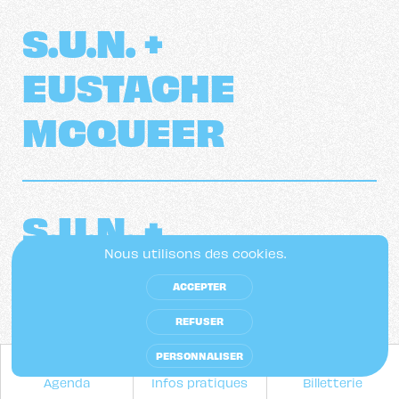
S.U.N. +
EUSTACHE
MCQUEER
S.U.N. + 
EUSTACHE 
Nous utilisons des cookies.
ACCEPTER
MCQUEER
REFUSER
PERSONNALISER
Deux sets, deux ambiances : il n’en faut
Agenda
Infos pratiques
Billetterie