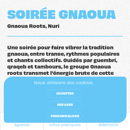
SOIRÉE GNAOUA
Gnaoua Roots, Nuri
Une soirée pour faire vibrer la tradition
gnaoua, entre transe, rythmes populaires
et chants collectifs. Guidés par guembri,
qraqeb et tambours, le groupe Gnaoua
roots transmet l’énergie brute de cette
culture ancestrale et invite le public à
Nous utilisons des cookies.
danser, voyager et partager une
expérience collective unique. Une soirée
ACCEPTER
vibrante clôturée avec l’énergie de Nuri.
REFUSER
PERSONNALISER
Agenda
Infos pratiques
Billetterie