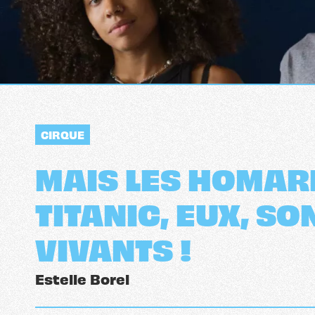
CIRQUE
MAIS LES HOMAR
TITANIC, EUX, S
VIVANTS !
Estelle Borel