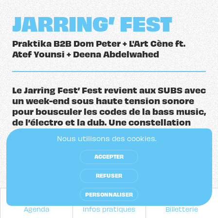
JARRING’ FEST
Praktika B2B Dom Peter + L'Art Cène ft.
Atef Younsi + Deena Abdelwahed
Le Jarring Fest’ Fest revient aux SUBS avec
un week-end sous haute tension sonore
pour bousculer les codes de la bass music,
de l’électro et la dub. Une constellation
d’artistes engagés, explorateurs de sons
Nous utilisons des cookies.
libres et sans concession vous donnent
rendez-vous pour des concerts mais aussi
ACCEPTER
des sessions sieste & yoga en musique
live et des conférences animées.
REFUSER
PERSONNALISER
Le Jarring
Fest’
Fest est de retour avec un
Agenda
Infos pratiques
Billetterie
concentré d’énergie où se rencontrent des