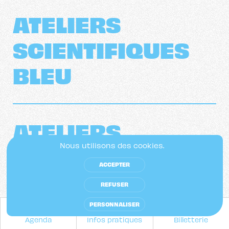
ATELIERS
SCIENTIFIQUES
BLEU
ATELIERS 
SCIENTIFIQUES 
Nous utilisons des cookies.
ACCEPTER
BLEU
REFUSER
PERSONNALISER
Des ateliers scientifiques pour les enfants
Agenda
Infos pratiques
Billetterie